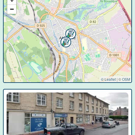
−
© Leaflet
|
©
OSM