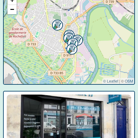
−
© Leaflet
|
©
OSM