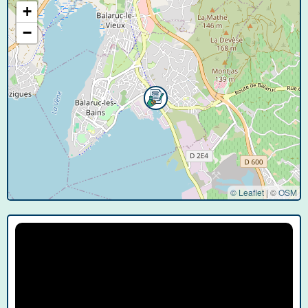
+
−
© Leaflet
|
©
OSM