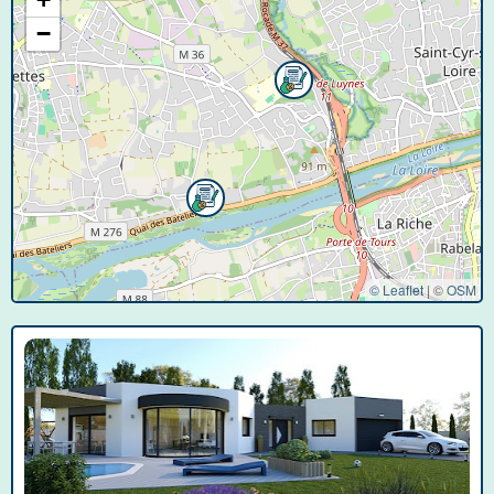
−
© Leaflet
|
©
OSM