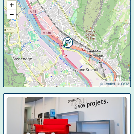
+
−
© Leaflet
|
©
OSM