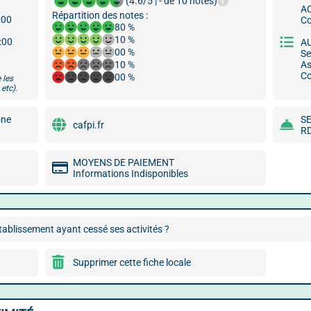
(4.6/5 | - de 10 notes)
A
Répartition des notes :
:00
Co
80 %
10 %
9:00
A
00 %
Se
10 %
As
Co
00 %
 les
etc).
ône
S
cafpi.fr
RD
MOYENS DE PAIEMENT
Informations Indisponibles
ablissement ayant cessé ses activités ?
Supprimer cette fiche locale