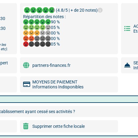
(4.8/5 | + de 20 notes)
Répartition des notes :
:30
90 %
A
05 %
8:30
Et
00 %
00 %
05 %
 les
etc).
xpert
S
partners-finances.fr
In
MOYENS DE PAIEMENT
Informations Indisponibles
ablissement ayant cessé ses activités ?
Supprimer cette fiche locale