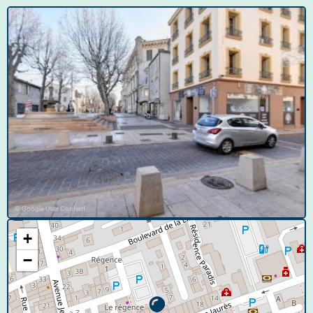
© Google User Content
+
−