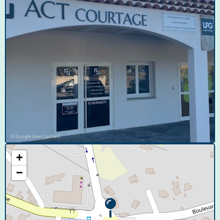
© Google User Content
+
−